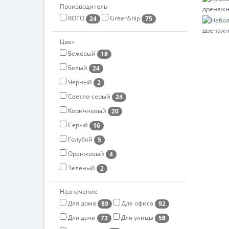
Производитель
ROTO
GreenShip
24
75
Цвет
Бежевый
18
Белый
24
Черный
2
Светло-серый
24
Коричневый
20
Серый
16
Голубой
5
Оранжевый
4
Зеленый
2
Назначение
Для дома
Для офиса
89
92
Для дачи
Для улицы
72
58