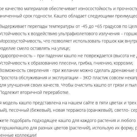
е качество материалов обеспечивает износостойкость и прочность 
аниченный срок годности. Кашпо обладает следующими преимущес
Выдерживает перепады температуры от -45 до +65 градусов по Цел
Устойчивость к воздействию ультрафиолетового излучения – горшк
Морозоустойчивость, что позволяет использовать горшок как внутр
изделие смело оставлять на улице;
Ударопрочность – при падении кашпо не повреждается (высота не 
Устойчивость к образованию плесени, грибка, гниению, коррозии;
Возможность сверления - при желании можно сделать дренажные о
Простота обслуживания и эксплуатации – ЭКО пластик совсем нека
для улучшения своих качеств. Чтобы очистить кашпо от грязи и пы
Подлежит вторичной переработке.
 модель кашпо представлена на нашем сайте в пяти цветах и трех р
ый), песочный (бежевый), новая терракота (оранжевый), светло- сер
жете подобрать подходящее кашпо для каждого растения и любого 
горшки/кашпо для разных цветов (растений), использую их форму, 
венные коллекции!