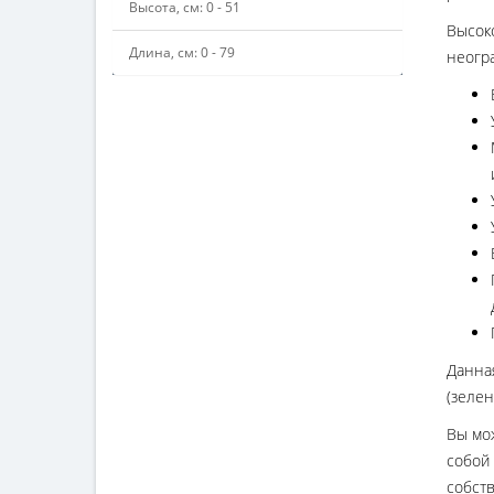
Высота, см:
0
-
51
Высоко
Длина, см:
0
-
79
неогр
Данная
(зелен
Вы мо
собой 
собст