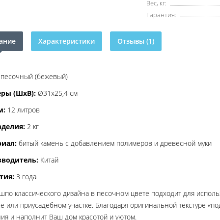
Вес, кг:
Гарантия:
ание
Характеристики
Отзывы (1)
песочный (бежевый)
ры (ШхВ):
Ø31x25,4 см
м:
12 литров
зделия:
2 кг
иал:
битый камень с добавлением полимеров и древесной муки
водитель:
Китай
тия:
3 года
шпо классического дизайна в песочном цвете подходит для использ
е или приусадебном участке. Благодаря оригинальной текстуре «п
ия и наполнит Ваш дом красотой и уютом.