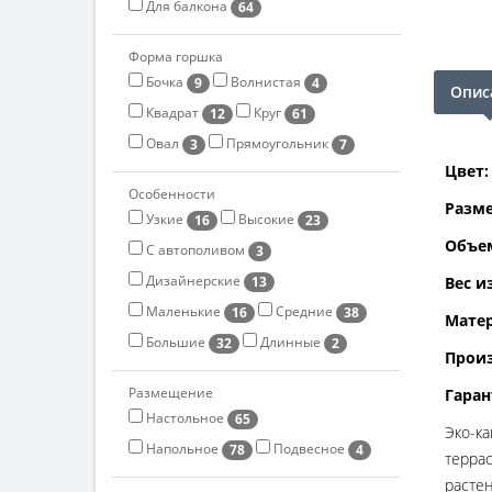
Для балкона
64
Форма горшка
Бочка
Волнистая
9
4
Опис
Квадрат
Круг
12
61
Овал
Прямоугольник
3
7
Цвет:
Особенности
Разме
Узкие
Высокие
16
23
Объе
С автополивом
3
Дизайнерские
13
Вес и
Маленькие
Средние
16
38
Матер
Большие
Длинные
32
2
Произ
Размещение
Гаран
Настольное
65
Эко-ка
Напольное
Подвесное
78
4
террас
растен