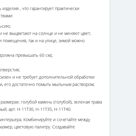
изделия , что гарантирует практически
твами:
ьсию;
и не выцветают на солнце и не меняют цвет;
и помещения, так и на улице, зимой можно
должна превышать 60 см);
тверстия;
призен и не требует дополнительной обработки
ли, его достаточно помыть мыльным раствором;
азмерах: голубой камень (голубой), зеленая трава
ый; арт. H-11T30, H-11T35, H-11T40.
интерьера. Комбинируйте и сочетайте между
размер, цветовую палитру. Создавайте