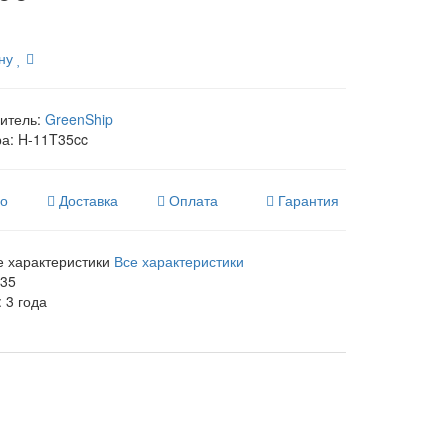
ну
итель:
GreenShip
ра:
H-11T35cc
во
Доставка
Оплата
Гарантия
 характеристики
Все характеристики
,35
:
3 года