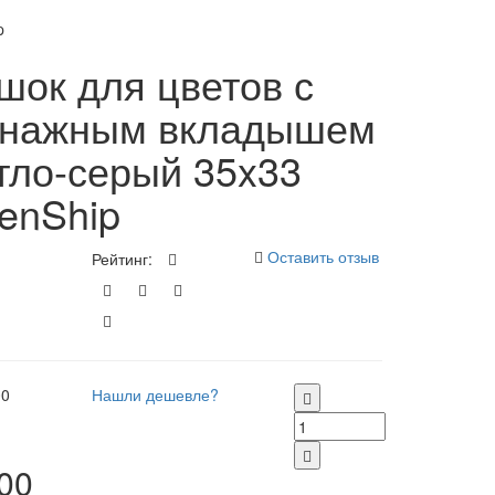
p
шок для цветов с
енажным вкладышем
тло-серый 35x33
enShip
Оставить отзыв
Рейтинг:
00
Нашли дешевле?
00