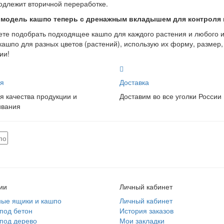
одлежит вторичной переработке.
 модель кашпо теперь с дренажным вкладышем для контроля
те подобрать подходящее кашпо для каждого растения и любого и
кашпо для разных цветов (растений), использую их форму, размер
ии!
я
Доставка
я качества продукции и
Доставим во все уголки России
ивания
ии
Личный кабинет
ные ящики и кашпо
Личный кабинет
под бетон
История заказов
под дерево
Мои закладки