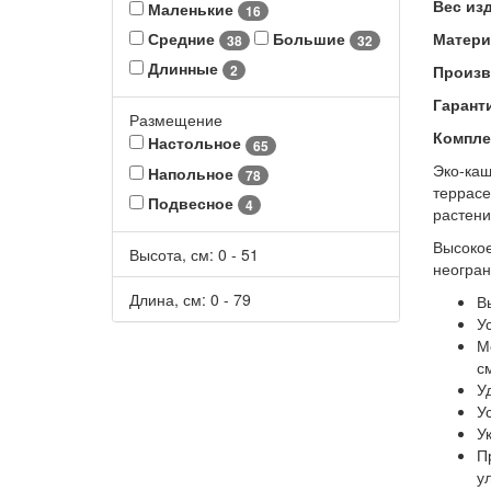
Вес из
Маленькие
16
Матери
Средние
Большие
38
32
Длинные
Произв
2
Гарант
Размещение
Компле
Настольное
65
Эко-каш
Напольное
78
террасе
Подвесное
4
растени
Высокое
Высота, см:
0
-
51
неогран
Длина, см:
0
-
79
В
У
М
с
У
У
У
П
у