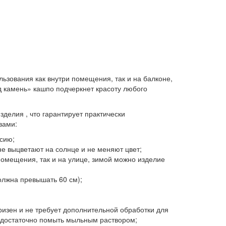
льзования как внутри помещения, так и на балконе,
д камень» кашпо подчеркнет красоту любого
зделия , что гарантирует практически
вами:
сию;
не выцветают на солнце и не меняют цвет;
помещения, так и на улице, зимой можно изделие
олжна превышать 60 см);
ризен и не требует дополнительной обработки для
го достаточно помыть мыльным раствором;