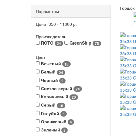
Горшок 
Параметры
Цена
350
-
11000
р.
Производитель
ROTO
GreenShip
24
75
Цвет
Бежевый
18
Белый
24
Черный
2
Светло-серый
24
Коричневый
20
Серый
16
Голубой
5
Оранжевый
4
Зеленый
2