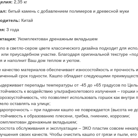
делия:
2,35 кг
ал:
битый камень с добавлением полимеров и древесной муки
одитель:
Китай
ия:
3 года
ктация:
Укомплектован дренажным вкладышем
по в светло-сером цвете классического дизайна подходит для испо
 или приусадебном участке. Благодаря оригинальной текстуре «по
я и наполнит Ваш дом теплом и уютом.
 качество материалов обеспечивает износостойкость и прочность и
иченный срок годности. Кашпо обладает следующими преимущест
ыдерживает перепады температуры от -45 до +65 градусов по Цель
стойчивость к воздействию ультрафиолетового излучения – горшки 
орозоустойчивость, что позволяет использовать горшок как внутри 
мело оставлять на улице;
даропрочность – при падении кашпо не повреждается (высота не д
стойчивость к образованию плесени, грибка, гниению, коррозии;
комплектован дренажным вкладышем;
ростота обслуживания и эксплуатации – ЭКО пластик совсем некап
лучшения своих качеств. Чтобы очистить кашпо от грязи и пыли, е