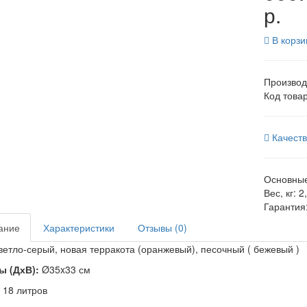
р.
В корзи
Производ
Код това
Качест
Основные
Вес, кг:
2
Гарантия
ание
Характеристики
Отзывы (0)
етло-серый, новая терракота (оранжевый), песочный ( бежевый )
ы (ДхВ):
Ø35x33 см
18 литров