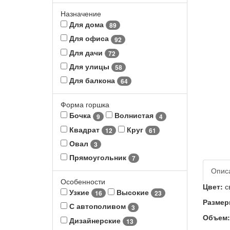
Назначение
Для дома
89
Для офиса
92
Для дачи
72
Для улицы
58
Для балкона
64
Форма горшка
Бочка
Волнистая
9
4
Квадрат
Круг
12
61
Овал
3
Прямоугольник
7
Опис
Особенности
Цвет:
св
Узкие
Высокие
16
23
Размер
С автополивом
3
Объем:
Дизайнерские
13