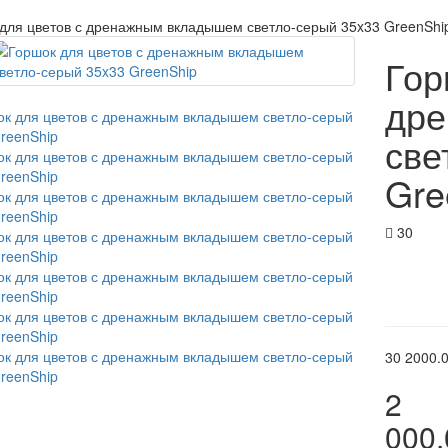
для цветов с дренажным вкладышем светло-серый 35x33 GreenShi
Гор
др
све
Gre
30
30
2000.
2
000.