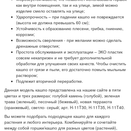
как внутри помещения, так и на улице, зимой можно
изделие смело оставлять на улице;
Ударопрочность – при падении кашпо не повреждается
(высота не должна превышать 60 см);
Устойчивость к образованию плесени, грибка, гниению,
коррозии;
Возможность сверления - при желании можно сделать
дренажные отверстия;
Простота обслуживания и эксплуатации – ЭКО пластик
совсем некапризен и не требует дополнительной
обработки для улучшения своих качеств. Чтобы очистить
кашпо от грязи и пыли, его достаточно помыть мыльным
раствором;
Подлежит вторичной переработке.
Данная модель кашпо представлена на нашем сайте в пяти
цветах и трех размерах: голубой камень (голубой), зеленая
трава (зеленый), песочный (бежевый), новая терракота
(оранжевый), светло- серый; арт. H-11T30, H-11T35, H-11T40.
Вы можете подобрать подходящее кашпо для каждого
растения и любого интерьера. Комбинируйте и сочетайте
между собой горшки/кашпо для разных цветов (растений),