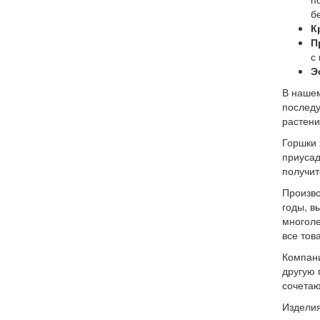
б
К
П
с
Э
В нашем
последу
растени
Горшки 
приусад
получит
Произво
годы, в
многоле
все тов
Компани
другую 
сочетаю
Изделия