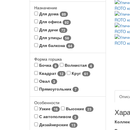
Назначение
Для дома
89
Для офиса
92
Для дачи
72
Для улицы
58
Для балкона
64
Форма горшка
Бочка
Волнистая
9
4
Квадрат
Круг
12
61
Овал
3
Прямоугольник
7
Опис
Особенности
Узкие
Высокие
16
23
Хара
С автополивом
3
Коллек
Дизайнерские
13