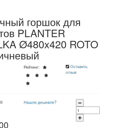
чный горшок для
тов PLANTER
LKA Ø480x420 ROTO
ичневый
Оставить
Рейтинг:
отзыв
00
Нашли дешевле?
00