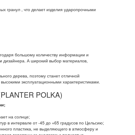
ых гранул , что делает изделия ударопрочными
агодаря большому количеству информации и
и дизайнера. А широкий выбор материалов,
ьного дерева, поэтому станет отличной
е высокими эксплуатационными характеристиками.
в (PLANTER POLKA)
ни;
ает на солнце;
ур в интервале от -45 до +65 градусов по Цельсию;
енного пластика, не выделяющего в атмосферу и
тупает деревянным аналогам и полностью