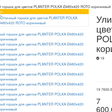
й горшок для цветов PLANTER POLKA Ø480x420 ROTO коричневый
ит
Ули
цве
PO
кор
19
19
7600.
7
600.