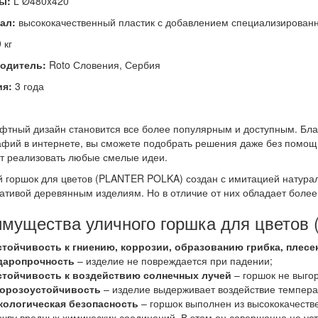
ы:
L Ø480x420
ал:
высококачественный пластик с добавлением специализированн
 кг
одитель:
Roto Словения, Сербия
ия:
3 года
тный дизайн становится все более популярным и доступным. Бл
фий в интернете, вы сможете подобрать решения даже без помощ
т реализовать любые смелые идеи.
 горшок для цветов (PLANTER POLKA) создан с имитацией натурал
ативой деревянным изделиям. Но в отличие от них обладает боле
мущества уличного горшка для цвето
стойчивость к гниению, коррозии, образованию грибка, плесе
даропрочность
– изделие не повреждается при падении;
стойчивость к воздействию солнечных лучей
– горшок не выгор
орозоустойчивость
– изделие выдерживает воздействие температ
кологическая безопасность
– горшок выполнен из высококачеств
очву вредных химических соединений. В этом он совершенно не ус