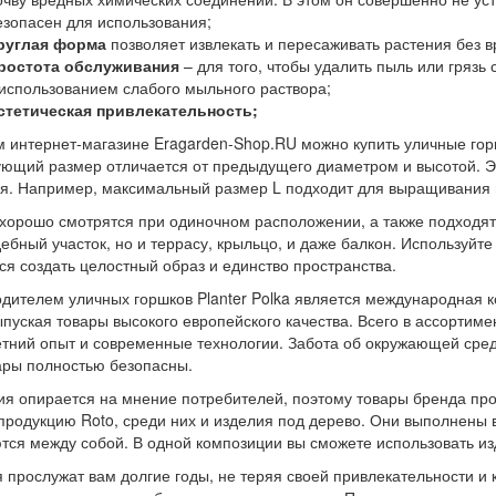
езопасен для использования;
руглая форма
позволяет извлекать и пересаживать растения без в
ростота обслуживания
– для того, чтобы удалить пыль или грязь
 использованием слабого мыльного раствора;
стетическая привлекательность;
 интернет-магазине Eragarden-Shop.RU можно купить уличные горшк
ющий размер отличается от предыдущего диаметром и высотой. Эт
я. Например, максимальный размер L подходит для выращивания н
хорошо смотрятся при одиночном расположении, а также подходят
ебный участок, но и террасу, крыльцо, и даже балкон. Используйте
ся создать целостный образ и единство пространства.
дителем уличных горшков Planter Polka является международная к
ыпуская товары высокого европейского качества. Всего в ассортим
тний опыт и современные технологии. Забота об окружающей сред
ары полностью безопасны.
я опирается на мнение потребителей, поэтому товары бренда про
продукцию Roto, среди них и изделия под дерево. Они выполнены 
тся между собой. В одной композиции вы сможете использовать из
 прослужат вам долгие годы, не теряя своей привлекательности и к