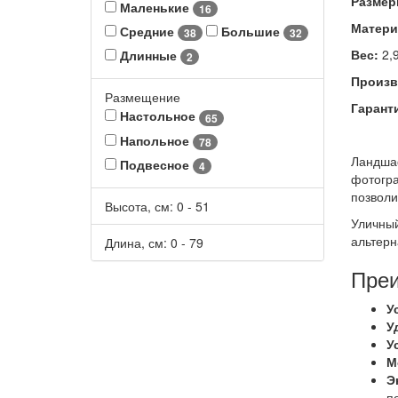
Размер
Маленькие
16
Матери
Средние
Большие
38
32
Вес:
2,9
Длинные
2
Произв
Размещение
Гарант
Настольное
65
Напольное
78
Ландшаф
Подвесное
4
фотогра
позволи
Высота, см:
0
-
51
Уличный
альтерн
Длина, см:
0
-
79
Преи
У
У
У
М
Э
п