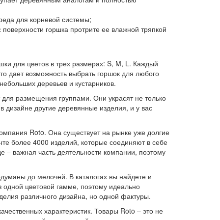
реда для корневой системы;
 с поверхности горшка протрите ее влажной тряпкой
и для цветов в трех размерах: S, M, L. Каждый
о дает возможность выбрать горшок для любого
ебольших деревьев и кустарников.
 для размещения группами. Они украсят не только
 в дизайне другие деревянные изделия, и у вас
омпания Roto. Она существует на рынке уже долгие
енте более 4000 изделий, которые соединяют в себе
е – важная часть деятельности компании, поэтому
думаны до мелочей. В каталогах вы найдете и
в одной цветовой гамме, поэтому идеально
делия различного дизайна, но одной фактуры.
ачественных характеристик. Товары Roto – это не