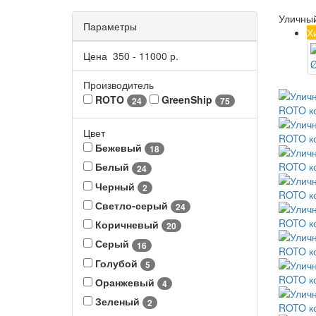
Уличны
Параметры
Х
Цена
350
-
11000
р.
Производитель
ROTO
GreenShip
24
75
Цвет
Бежевый
18
Белый
24
Черный
2
Светло-серый
24
Коричневый
20
Серый
16
Голубой
5
Оранжевый
4
Зеленый
2